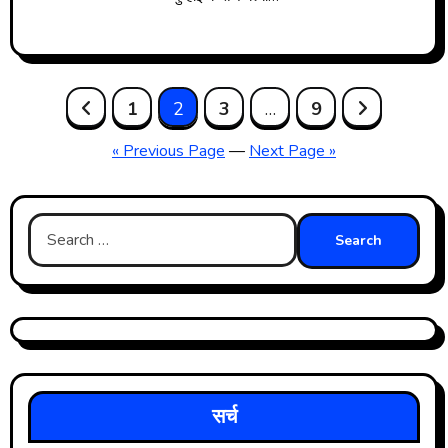
Posts
1
2
3
…
9
« Previous Page
—
Next Page »
pagination
Search
for:
सर्च