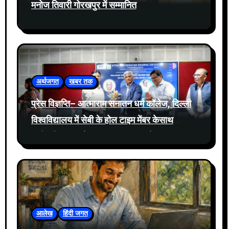
मनोज तिवारी गोरखपुर में सम्मानित
अर्थजगत
खबर तक
प्रेस विज्ञप्ति– आत्माराम सनातन धर्म कॉलेज, दिल्ली
विश्वविद्यालय में सेबी के होल टाइम मेंबर केसाथ
प्रतिभूति बाजार में नवीनतम घटनाक्रमों पर संवाद
आयोजित
आलेख
हिंदी जगत