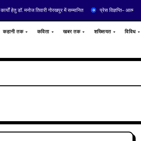
ार्यों हेतु डॉ. मनोज तिवारी गोरखपुर में सम्मानित
प्रेस विज्ञप्ति– आत्मा
कहानी तक
कविता
खबर तक
शख्सियत
विविध