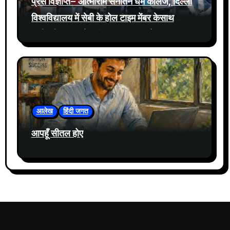
प्रेस विज्ञप्ति– आत्माराम सनातन धर्म कॉलेज, दिल्ली
विश्वविद्यालय में सेबी के होल टाइम मेंबर केसाथ
प्रतिभूति बाजार में नवीनतम घटनाक्रमों पर संवाद
आयोजित
आलेख
हिंदी जगत
आपहूँ सीतल होए