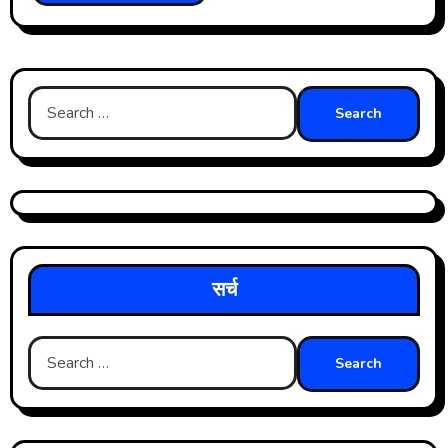
Search
for:
सर्च
Search
for: