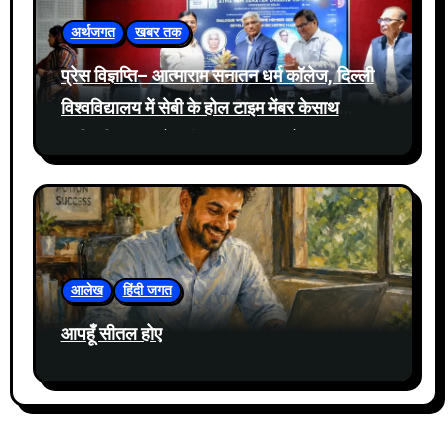
अर्थजगत
खबर तक
प्रेस विज्ञप्ति– आत्माराम सनातन धर्म कॉलेज, दिल्ली
विश्वविद्यालय में सेबी के होल टाइम मेंबर केसाथ
प्रतिभूति बाजार में नवीनतम घटनाक्रमों पर संवाद
आयोजित
आलेख
हिंदी जगत
आपहूँ सीतल होए