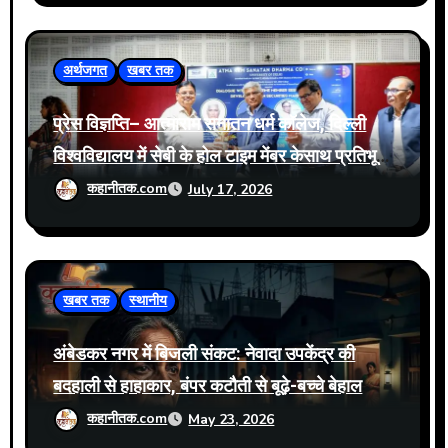
अर्थजगत
खबर तक
प्रेस विज्ञप्ति– आत्माराम सनातन धर्म कॉलेज, दिल्ली
विश्वविद्यालय में सेबी के होल टाइम मेंबर केसाथ प्रतिभूति
बाजार में नवीनतम घटनाक्रमों पर संवाद आयोजित
कहानीतक.com
July 17, 2026
खबर तक
स्थानीय
अंबेडकर नगर में बिजली संकट: नेवादा उपकेंद्र की
बदहाली से हाहाकार, बंपर कटौती से बूढ़े-बच्चे बेहाल
कहानीतक.com
May 23, 2026