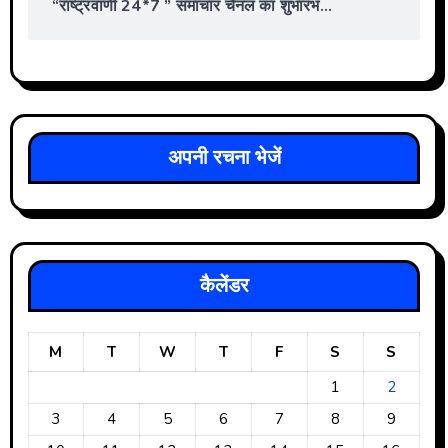
“राष्ट्रवाणी 24*7 ” समाचार चैनल का शुभारंभ…
अपनी रचना भेजें
कैलेंडर
M
T
W
T
F
S
S
1
2
3
4
5
6
7
8
9