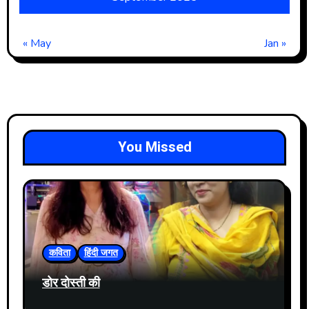
« May
Jan »
You Missed
कविता
हिंदी जगत
डोर दोस्ती की