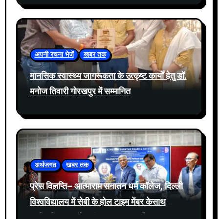
अपनी रचना भेजें
खबर तक
मानसिक स्वास्थ्य जागरूकता के उत्कृष्ट कार्यों हेतु डॉ.
मनोज तिवारी गोरखपुर में सम्मानित
अर्थजगत
खबर तक
प्रेस विज्ञप्ति– आत्माराम सनातन धर्म कॉलेज, दिल्ली
विश्वविद्यालय में सेबी के होल टाइम मेंबर केसाथ
प्रतिभूति बाजार में नवीनतम घटनाक्रमों पर संवाद