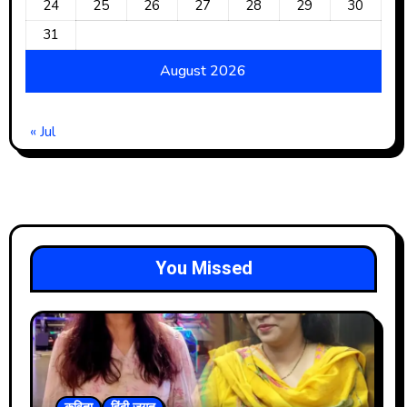
24
25
26
27
28
29
30
31
August 2026
« Jul
You Missed