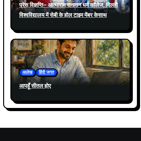
प्रेस विज्ञप्ति– आत्माराम सनातन धर्म कॉलेज, दिल्ली
विश्वविद्यालय में सेबी के होल टाइम मेंबर केसाथ
प्रतिभूति बाजार में नवीनतम घटनाक्रमों पर संवाद
आयोजित
आलेख
हिंदी जगत
आपहूँ सीतल होए