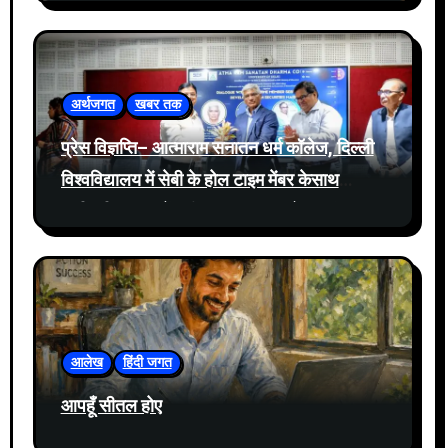
अर्थजगत
खबर तक
प्रेस विज्ञप्ति– आत्माराम सनातन धर्म कॉलेज, दिल्ली
विश्वविद्यालय में सेबी के होल टाइम मेंबर केसाथ
प्रतिभूति बाजार में नवीनतम घटनाक्रमों पर संवाद
आयोजित
आलेख
हिंदी जगत
आपहूँ सीतल होए