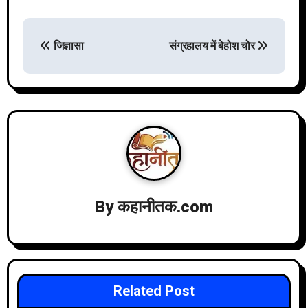
P
जिज्ञासा
संग्रहालय में बेहोश चोर
o
s
t
n
By
कहानीतक.com
a
v
Related Post