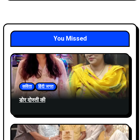
You Missed
कविता
हिंदी जगत
डोर दोस्ती की