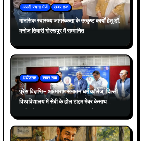
अपनी रचना भेजें
खबर तक
मानसिक स्वास्थ्य जागरूकता के उत्कृष्ट कार्यों हेतु डॉ.
मनोज तिवारी गोरखपुर में सम्मानित
अर्थजगत
खबर तक
प्रेस विज्ञप्ति– आत्माराम सनातन धर्म कॉलेज, दिल्ली
विश्वविद्यालय में सेबी के होल टाइम मेंबर केसाथ
प्रतिभूति बाजार में नवीनतम घटनाक्रमों पर संवाद
आयोजित