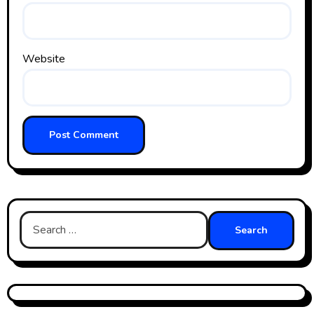
Website
Search
for: