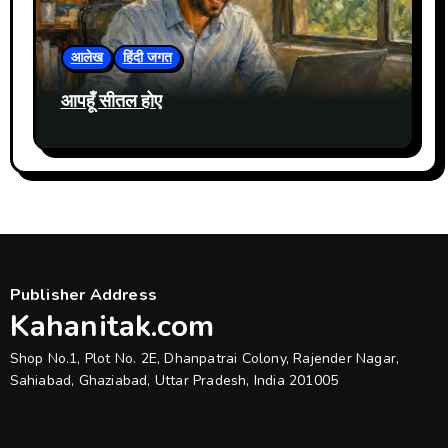
आलेख
हिंदी जगत
आपहूँ सीतल होए
Publisher Address
Kahanitak.com
Shop No.1, Plot No. 2E, Dhanpatrai Colony, Rajender Nagar,
Sahiabad, Ghaziabad, Uttar Pradesh, India 201005