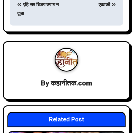
P
एहि सम बिजय उपाय न
एकाकी
दूजा
o
s
t
n
By
कहानीतक.com
a
v
i
Related Post