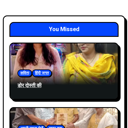
You Missed
कविता
हिंदी जगत
डोर दोस्ती की