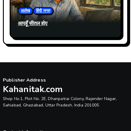
आलेख
हिंदी जगत
आपहूँ सीतल होए
Publisher Address
Kahanitak.com
Shop No.1, Plot No. 2E, Dhanpatrai Colony, Rajender Nagar,
Sahiabad, Ghaziabad, Uttar Pradesh, India 201005