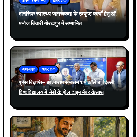
अपनी रचना भेजें
खबर तक
मानसिक स्वास्थ्य जागरूकता के उत्कृष्ट कार्यों हेतु डॉ.
मनोज तिवारी गोरखपुर में सम्मानित
अर्थजगत
खबर तक
प्रेस विज्ञप्ति– आत्माराम सनातन धर्म कॉलेज, दिल्ली
विश्वविद्यालय में सेबी के होल टाइम मेंबर केसाथ
प्रतिभूति बाजार में नवीनतम घटनाक्रमों पर संवाद
आयोजित