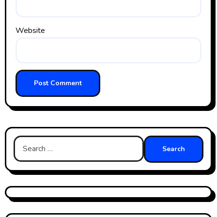
Website
Search
for: