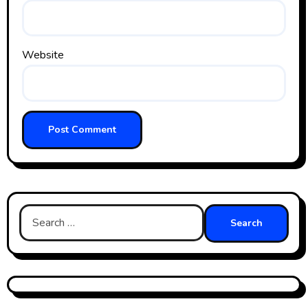
Website
Search
for: