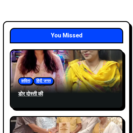
You Missed
कविता
हिंदी जगत
डोर दोस्ती की