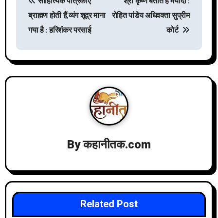
साहित्यिक पत्रिकाएँ
श्री कृष्ण बताते हैं मर्यादा :
ब्राह्मण होती हैं,व्यंग शूद्र माना
रोहित पांडेय अधिवक्ता सुप्रीम
o
गया है : हरिशंकर परसाई
कोर्ट
s
t
n
a
By
कहानीतक.com
v
i
Related Post
g