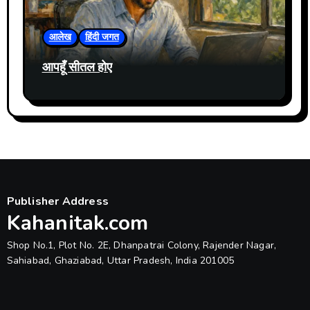
आलेख
हिंदी जगत
आपहूँ सीतल होए
Publisher Address
Kahanitak.com
Shop No.1, Plot No. 2E, Dhanpatrai Colony, Rajender Nagar,
Sahiabad, Ghaziabad, Uttar Pradesh, India 201005