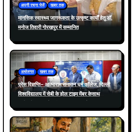
अपनी रचना भेजें
खबर तक
मानसिक स्वास्थ्य जागरूकता के उत्कृष्ट कार्यों हेतु डॉ.
मनोज तिवारी गोरखपुर में सम्मानित
अर्थजगत
खबर तक
प्रेस विज्ञप्ति– आत्माराम सनातन धर्म कॉलेज, दिल्ली
विश्वविद्यालय में सेबी के होल टाइम मेंबर केसाथ
प्रतिभूति बाजार में नवीनतम घटनाक्रमों पर संवाद
आयोजित