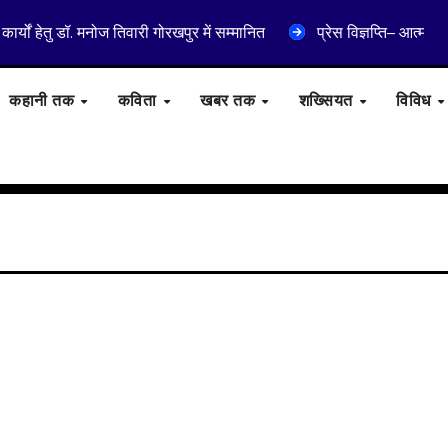
ार्यों हेतु डॉ. मनोज तिवारी गोरखपुर में सम्मानित
प्रेस विज्ञप्ति– आत्मा
कहानी तक
कविता
खबर तक
शख्सियत
विविध