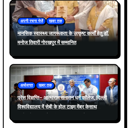
अपनी रचना भेजें
खबर तक
मानसिक स्वास्थ्य जागरूकता के उत्कृष्ट कार्यों हेतु डॉ.
मनोज तिवारी गोरखपुर में सम्मानित
अर्थजगत
खबर तक
प्रेस विज्ञप्ति– आत्माराम सनातन धर्म कॉलेज, दिल्ली
विश्वविद्यालय में सेबी के होल टाइम मेंबर केसाथ
प्रतिभूति बाजार में नवीनतम घटनाक्रमों पर संवाद
आयोजित