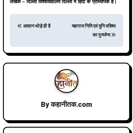
लेखक – दिल्ली विश्वविद्यालय दिल्ली में हिंदी के प्राध्यापक हैं।
P
आसान थोड़े ही है
महाराज निमि एवं मुनि वशिष्ठ
का पुनर्जन्म
o
s
t
n
By
कहानीतक.com
a
v