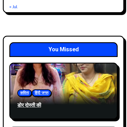
« Jul
You Missed
कविता
हिंदी जगत
डोर दोस्ती की