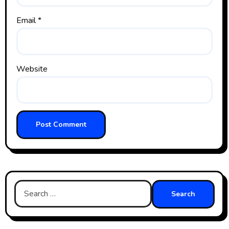
Email
*
Website
Search
for: