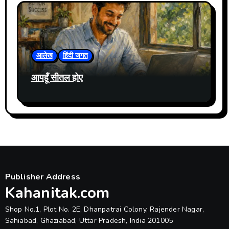
आलेख
हिंदी जगत
आपहूँ सीतल होए
Publisher Address
Kahanitak.com
Shop No.1, Plot No. 2E, Dhanpatrai Colony, Rajender Nagar,
Sahiabad, Ghaziabad, Uttar Pradesh, India 201005