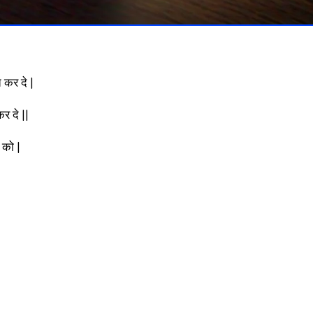
 कर दे |
र दे ||
 को |