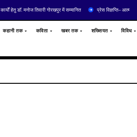
ार्यों हेतु डॉ. मनोज तिवारी गोरखपुर में सम्मानित
प्रेस विज्ञप्ति– आत्मा
कहानी तक
कविता
खबर तक
शख्सियत
विविध