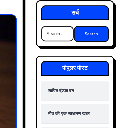
सर्च
Search
for:
पोपुलर पोस्ट
शापित दंडक वन
मौत की एक साधारण खबर