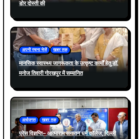
डोर दोस्ती की
अपनी रचना भेजें
खबर तक
मानसिक स्वास्थ्य जागरूकता के उत्कृष्ट कार्यों हेतु डॉ.
मनोज तिवारी गोरखपुर में सम्मानित
अर्थजगत
खबर तक
प्रेस विज्ञप्ति– आत्माराम सनातन धर्म कॉलेज, दिल्ली