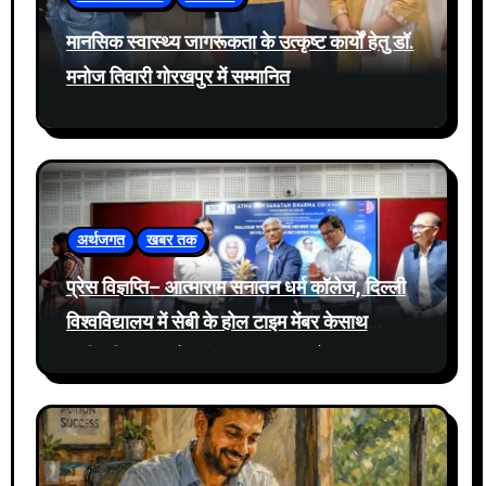
मानसिक स्वास्थ्य जागरूकता के उत्कृष्ट कार्यों हेतु डॉ.
मनोज तिवारी गोरखपुर में सम्मानित
अर्थजगत
खबर तक
प्रेस विज्ञप्ति– आत्माराम सनातन धर्म कॉलेज, दिल्ली
विश्वविद्यालय में सेबी के होल टाइम मेंबर केसाथ
प्रतिभूति बाजार में नवीनतम घटनाक्रमों पर संवाद
आयोजित