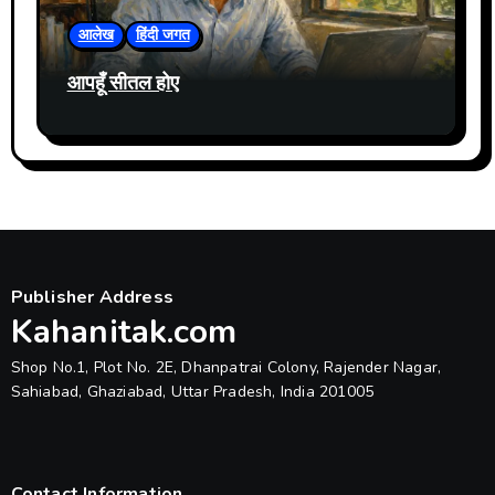
आलेख
हिंदी जगत
आपहूँ सीतल होए
Publisher Address
Kahanitak.com
Shop No.1, Plot No. 2E, Dhanpatrai Colony, Rajender Nagar,
Sahiabad, Ghaziabad, Uttar Pradesh, India 201005
Contact Information