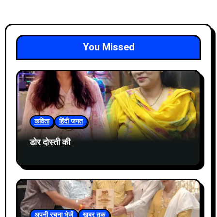
You Missed
कविता
हिंदी जगत
डोर दोस्ती की
अपनी रचना भेजें
खबर तक