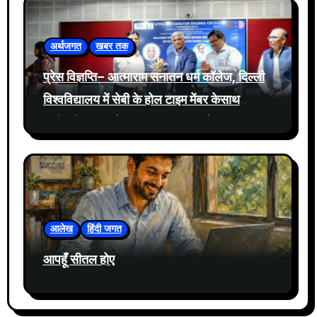
अर्थजगत
खबर तक
प्रेस विज्ञप्ति– आत्माराम सनातन धर्म कॉलेज, दिल्ली
विश्वविद्यालय में सेबी के होल टाइम मेंबर केसाथ
प्रतिभूति बाजार में नवीनतम घटनाक्रमों पर संवाद
आयोजित
आलेख
हिंदी जगत
आपहूँ सीतल होए