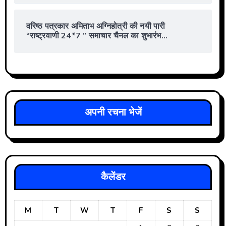
वरिष्ठ पत्रकार अमिताभ अग्निहोत्री की नयी पारी
“राष्ट्रवाणी 24*7 ” समाचार चैनल का शुभारंभ…
अपनी रचना भेजें
कैलेंडर
M
T
W
T
F
S
S