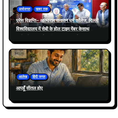
अर्थजगत
खबर तक
प्रेस विज्ञप्ति– आत्माराम सनातन धर्म कॉलेज, दिल्ली
विश्वविद्यालय में सेबी के होल टाइम मेंबर केसाथ
प्रतिभूति बाजार में नवीनतम घटनाक्रमों पर संवाद
आयोजित
आलेख
हिंदी जगत
आपहूँ सीतल होए