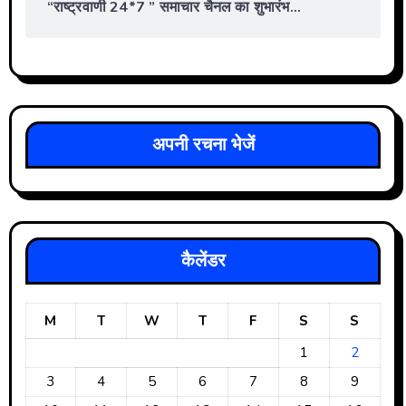
“राष्ट्रवाणी 24*7 ” समाचार चैनल का शुभारंभ…
अपनी रचना भेजें
कैलेंडर
M
T
W
T
F
S
S
1
2
3
4
5
6
7
8
9