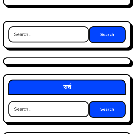
Search
for:
सर्च
Search
for: