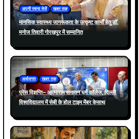
अपनी रचना भेजें
खबर तक
मानसिक स्वास्थ्य जागरूकता के उत्कृष्ट कार्यों हेतु डॉ.
मनोज तिवारी गोरखपुर में सम्मानित
अर्थजगत
खबर तक
प्रेस विज्ञप्ति– आत्माराम सनातन धर्म कॉलेज, दिल्ली
विश्वविद्यालय में सेबी के होल टाइम मेंबर केसाथ
प्रतिभूति बाजार में नवीनतम घटनाक्रमों पर संवाद
आयोजित