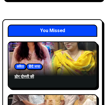
You Missed
कविता
हिंदी जगत
डोर दोस्ती की