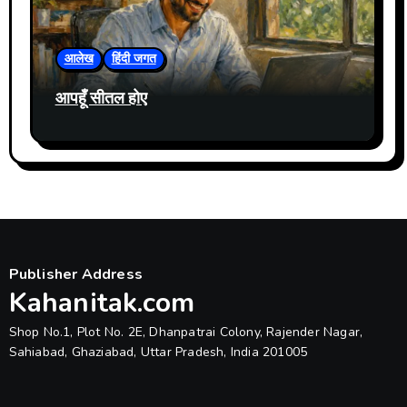
आलेख
हिंदी जगत
आपहूँ सीतल होए
Publisher Address
Kahanitak.com
Shop No.1, Plot No. 2E, Dhanpatrai Colony, Rajender Nagar,
Sahiabad, Ghaziabad, Uttar Pradesh, India 201005