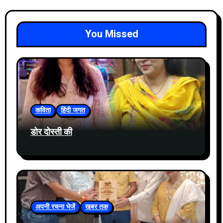
You Missed
कविता
हिंदी जगत
डोर दोस्ती की
अपनी रचना भेजें
खबर तक