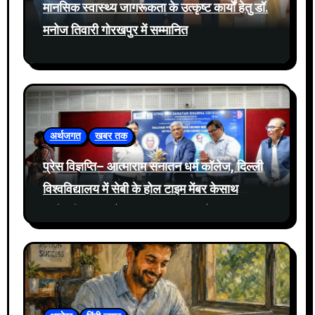
मानसिक स्वास्थ्य जागरूकता के उत्कृष्ट कार्यों हेतु डॉ.
मनोज तिवारी गोरखपुर में सम्मानित
अर्थजगत
खबर तक
प्रेस विज्ञप्ति– आत्माराम सनातन धर्म कॉलेज, दिल्ली
विश्वविद्यालय में सेबी के होल टाइम मेंबर केसाथ
प्रतिभूति बाजार में नवीनतम घटनाक्रमों पर संवाद
आयोजित