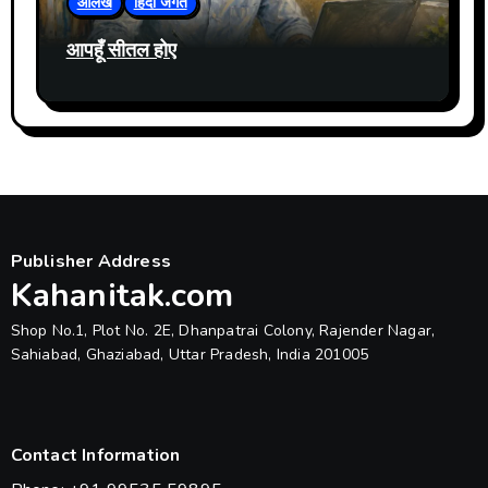
आलेख
हिंदी जगत
आपहूँ सीतल होए
Publisher Address
Kahanitak.com
Shop No.1, Plot No. 2E, Dhanpatrai Colony, Rajender Nagar,
Sahiabad, Ghaziabad, Uttar Pradesh, India 201005
Contact Information