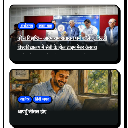
अर्थजगत
खबर तक
प्रेस विज्ञप्ति– आत्माराम सनातन धर्म कॉलेज, दिल्ली
विश्वविद्यालय में सेबी के होल टाइम मेंबर केसाथ
प्रतिभूति बाजार में नवीनतम घटनाक्रमों पर संवाद
आयोजित
आलेख
हिंदी जगत
आपहूँ सीतल होए