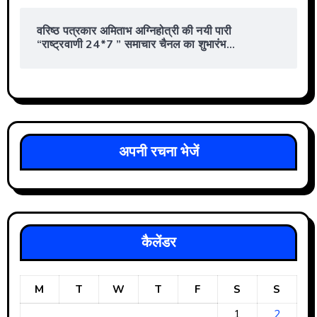
वरिष्ठ पत्रकार अमिताभ अग्निहोत्री की नयी पारी
“राष्ट्रवाणी 24*7 ” समाचार चैनल का शुभारंभ…
अपनी रचना भेजें
कैलेंडर
M
T
W
T
F
S
S
1
2